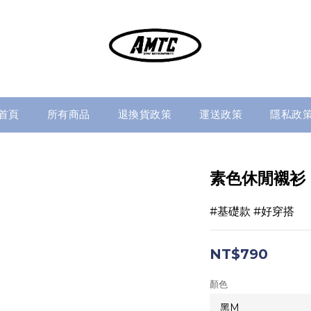
首頁
所有商品
退換貨政策
運送政策
隱私政
素色休閒襯衫
#基礎款 #好穿搭
NT$790
顏色