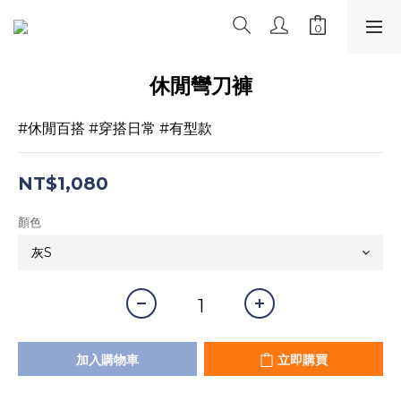
休閒彎刀褲
#休閒百搭 #穿搭日常 #有型款
NT$1,080
顏色
加入購物車
立即購買